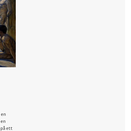
 en
 en
 på ett