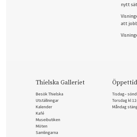
nytt sä
Visning
att job
Visning
Thielska Galleriet
Öppettid
Besök Thielska
Tisdag– sönd
Utställningar
Torsdag kl 1
Kalender
Måndag stän
Kafé
Museibutiken
Möten
Samlingarna