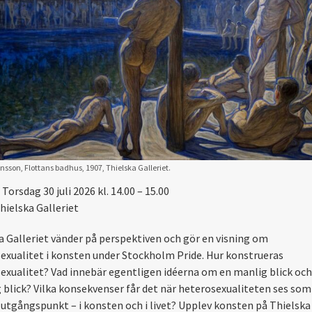
sson, Flottans badhus, 1907, Thielska Galleriet.
Torsdag 30 juli 2026 kl. 14.00 – 15.00
hielska Galleriet
a Galleriet vänder på perspektiven och gör en visning om
exualitet i konsten under Stockholm Pride. Hur konstrueras
exualitet? Vad innebär egentligen idéerna om en manlig blick och
g blick? Vilka konsekvenser får det när heterosexualiteten ses som
 utgångspunkt – i konsten och i livet? Upplev konsten på Thielska