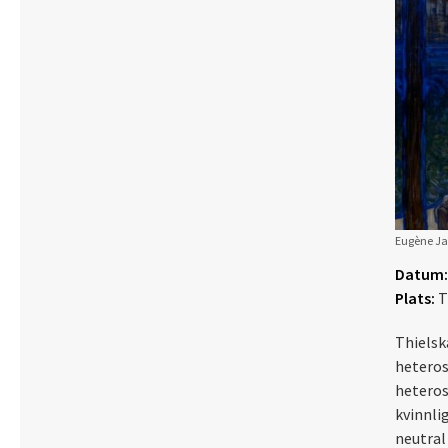
Eugène Jan
Datum:
Plats:
T
Thielsk
heteros
heteros
kvinnli
neutral