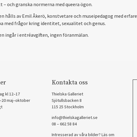
tt – och granska normerna med queera ögon.
en hålls av Emil Åkerö, konstvetare och museipedagog med erfar
ba med frågor kring identitet, sexualitet och genus.
en ingår i entréavgiften, ingen föranmälan.
er
Kontakta oss
ag kl 12–17
Thielska Galleriet
2–20 maj–oktober
Sjötullsbacken 8
gt
115 25 Stockholm
info@thielskagalleriet.se
08 – 662 58 84
Intresserad av våra bilder? Läs om