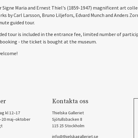
r Signe Maria and Ernest Thiel's (1859-1947) magnificent art coll
rks by Carl Larsson, Bruno Liljefors, Edvard Munch and Anders Zor
nute guided tour.
ded tour is included in the entrance fee, limited number of partici
booking - the ticket is bought at the museum.
elcome!
er
Kontakta oss
ag kl 12–17
Thielska Galleriet
2–20 maj–oktober
Sjötullsbacken 8
gt
115 25 Stockholm
info@thielskagalleriet.se