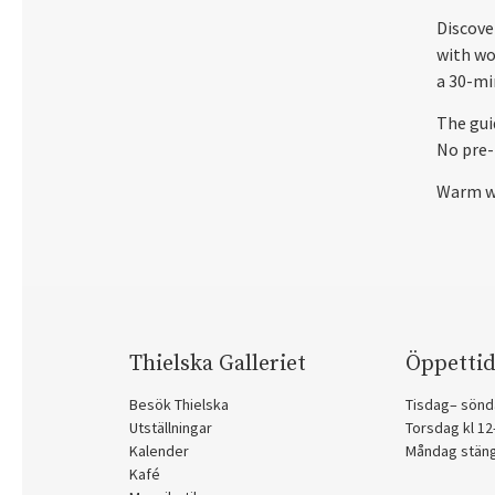
Discove
with wo
a 30-mi
The gui
No pre-
Warm w
Thielska Galleriet
Öppettid
Besök Thielska
Tisdag– sönd
Utställningar
Torsdag kl 1
Kalender
Måndag stän
Kafé