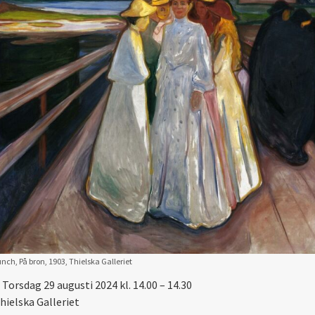
ch, På bron, 1903, Thielska Galleriet
Torsdag 29 augusti 2024 kl. 14.00 – 14.30
hielska Galleriet