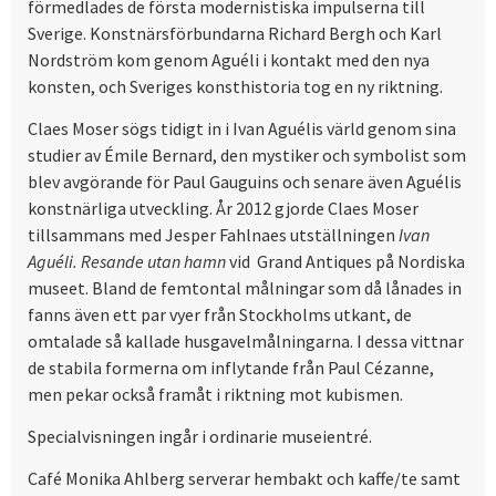
förmedlades de första modernistiska impulserna till
Sverige. Konstnärsförbundarna Richard Bergh och Karl
Nordström kom genom Aguéli i kontakt med den nya
konsten, och Sveriges konsthistoria tog en ny riktning.
Claes Moser sögs tidigt in i Ivan Aguélis värld genom sina
studier av Émile Bernard, den mystiker och symbolist som
blev avgörande för Paul Gauguins och senare även Aguélis
konstnärliga utveckling. År 2012 gjorde Claes Moser
tillsammans med Jesper Fahlnaes utställningen
Ivan
Aguéli. Resande utan hamn
vid Grand Antiques på Nordiska
museet. Bland de femtontal målningar som då lånades in
fanns även ett par vyer från Stockholms utkant, de
omtalade så kallade husgavelmålningarna. I dessa vittnar
de stabila formerna om inflytande från Paul Cézanne,
men pekar också framåt i riktning mot kubismen.
Specialvisningen ingår i ordinarie museientré.
Café Monika Ahlberg serverar hembakt och kaffe/te samt