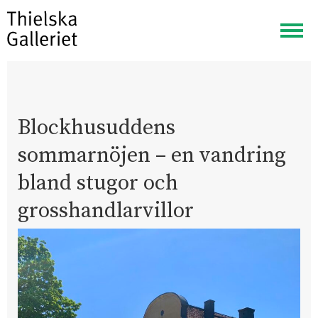
Visa
meny
Blockhusuddens
sommarnöjen – en vandring
bland stugor och
grosshandlarvillor