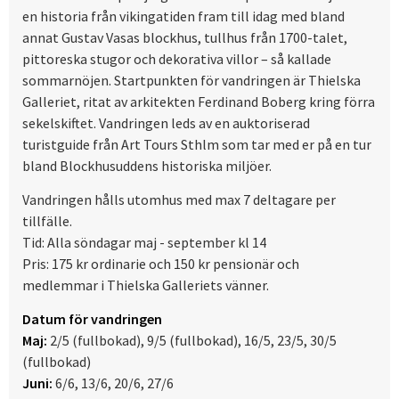
en historia från vikingatiden fram till idag med bland
annat Gustav Vasas blockhus, tullhus från 1700-talet,
pittoreska stugor och dekorativa villor – så kallade
sommarnöjen. Startpunkten för vandringen är Thielska
Galleriet, ritat av arkitekten Ferdinand Boberg kring förra
sekelskiftet. Vandringen leds av en auktoriserad
turistguide från Art Tours Sthlm som tar med er på en tur
bland Blockhusuddens historiska miljöer.
Vandringen hålls utomhus med max 7 deltagare per
tillfälle.
Tid: Alla söndagar maj - september kl 14
Pris: 175 kr ordinarie och 150 kr pensionär och
medlemmar i Thielska Galleriets vänner.
Datum för vandringen
Maj:
2/5 (fullbokad), 9/5 (fullbokad), 16/5, 23/5, 30/5
(fullbokad)
Juni:
6/6, 13/6, 20/6, 27/6