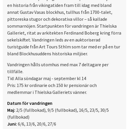
en historia från vikingatiden fram till idag med bland
annat Gustav Vasas blockhus, tullhus från 1700-talet,
pittoreska stugor och dekorativa villor – så kallade
sommarnöjen. Startpunkten för vandringen är Thielska
Galleriet, ritat av arkitekten Ferdinand Boberg kring förra
sekelskiftet. Vandringen leds av en auktoriserad
turistguide från Art Tours Sthlm som tar med er på en tur
bland Blockhusuddens historiska miljöer.
Vandringen hålls utomhus med max 7 deltagare per
tillfälle.
Tid: Alla söndagar maj - september kl 14
Pris: 175 kr ordinarie och 150 kr pensionär och
medlemmar i Thielska Galleriets vänner.
Datum för vandringen
Maj:
2/5 (fullbokad), 9/5 (fullbokad), 16/5, 23/5, 30/5
(fullbokad)
Juni:
6/6, 13/6, 20/6, 27/6