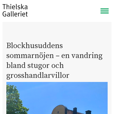
Visa
meny
Blockhusuddens
sommarnöjen – en vandring
bland stugor och
grosshandlarvillor