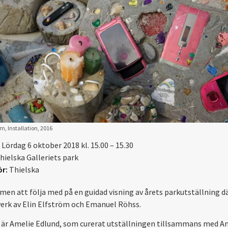
öm, Installation, 2016
Lördag 6 oktober 2018 kl. 15.00 – 15.30
hielska Galleriets park
r:
Thielska
en att följa med på en guidad visning av årets parkutställning dä
erk av Elin Elfström och Emanuel Röhss.
 är Amelie Edlund, som curerat utställningen tillsammans med A