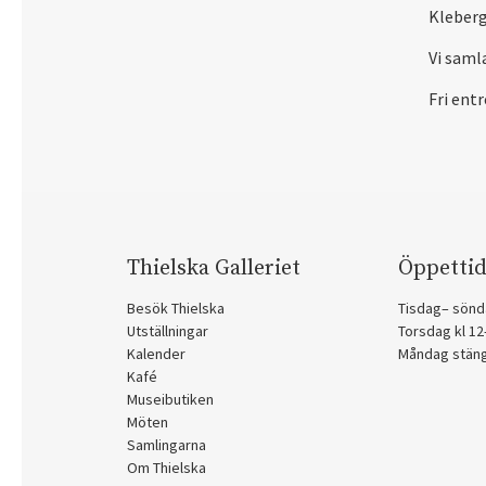
Kleberg
Vi saml
Fri entr
Thielska Galleriet
Öppettid
Besök Thielska
Tisdag– sönd
Utställningar
Torsdag kl 1
Kalender
Måndag stän
Kafé
Museibutiken
Möten
Samlingarna
Om Thielska