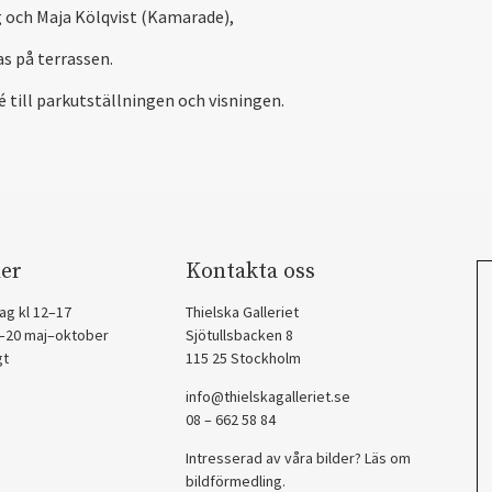
 och Maja Kölqvist (Kamarade),
as på terrassen.
é till parkutställningen och visningen.
er
Kontakta oss
ag kl 12–17
Thielska Galleriet
2–20 maj–oktober
Sjötullsbacken 8
gt
115 25 Stockholm
info@thielskagalleriet.se
08 – 662 58 84
Intresserad av våra bilder? Läs om
bildförmedling
.