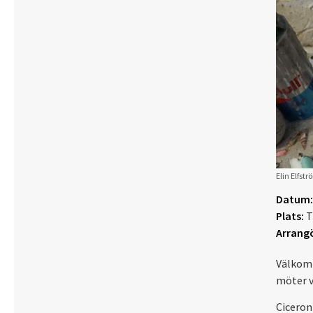
Elin Elfstr
Datum:
Plats:
T
Arrangö
Välkomm
möter v
Ciceron