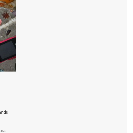
r du
nna