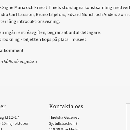
 Signe Maria och Ernest Thiels storslagna konstsamling med ver
ndra Carl Larsson, Bruno Liljefors, Edvard Munch och Anders Zorn 
ter lång introduktionsvisning.
en ingår i entréavgiften, begränsat antal deltagare.
örbokning - biljetten köps på plats i museet.
välkommen!
en hålls på engelska
er
Kontakta oss
ag kl 12–17
Thielska Galleriet
2–20 maj–oktober
Sjötullsbacken 8
gt
115 25 Stockholm