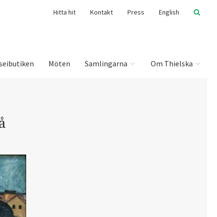
Hitta hit
Kontakt
Press
English
seibutiken
Möten
Samlingarna
Om Thielska
å