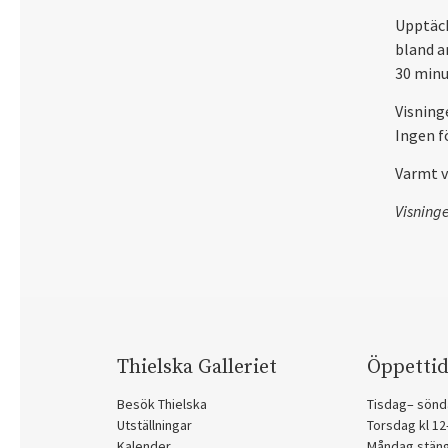
Upptäck
bland a
30 minu
Visning
Ingen f
Varmt 
Visning
Thielska Galleriet
Öppettid
Besök Thielska
Tisdag– sönd
Utställningar
Torsdag kl 1
Kalender
Måndag stän