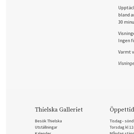
Upptäck
bland a
30 minu
Visning
Ingen f
Varmt 
Visning
Thielska Galleriet
Öppettid
Besök Thielska
Tisdag– sönd
Utställningar
Torsdag kl 1
Kalender
Måndag stän