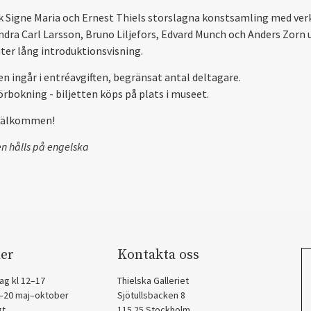
 Signe Maria och Ernest Thiels storslagna konstsamling med ver
ndra Carl Larsson, Bruno Liljefors, Edvard Munch och Anders Zorn 
ter lång introduktionsvisning.
en ingår i entréavgiften, begränsat antal deltagare.
örbokning - biljetten köps på plats i museet.
välkommen!
en hålls på engelska
er
Kontakta oss
ag kl 12–17
Thielska Galleriet
2–20 maj–oktober
Sjötullsbacken 8
gt
115 25 Stockholm