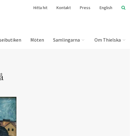
Hitta hit
Kontakt
Press
English
seibutiken
Möten
Samlingarna
Om Thielska
å