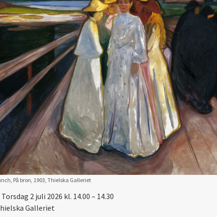
ch, På bron, 1903, Thielska Galleriet
Torsdag 2 juli 2026 kl. 14.00 – 14.30
hielska Galleriet