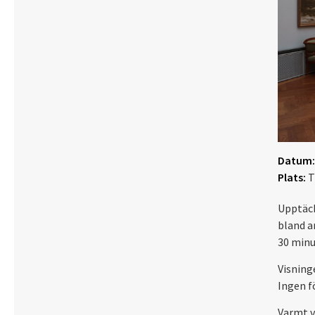
Datum:
Plats:
T
Upptäck
bland a
30 minu
Visning
Ingen f
Varmt 