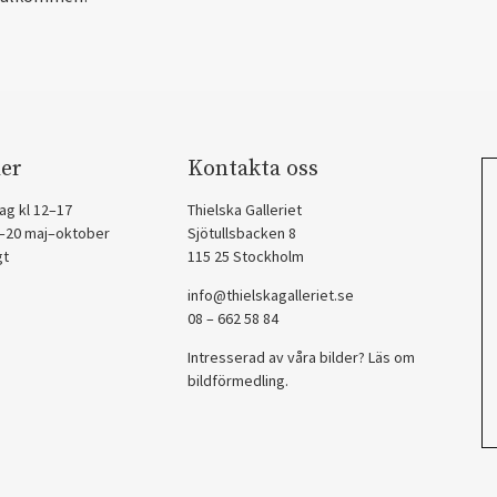
er
Kontakta oss
ag kl 12–17
Thielska Galleriet
2–20 maj–oktober
Sjötullsbacken 8
gt
115 25 Stockholm
info@thielskagalleriet.se
08 – 662 58 84
Intresserad av våra bilder? Läs om
bildförmedling
.