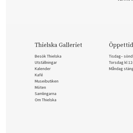
Thielska Galleriet
Öppettid
Besök Thielska
Tisdag– sönd
Utställningar
Torsdag kl 1
Kalender
Måndag stän
Kafé
Museibutiken
Möten
Samlingarna
Om Thielska