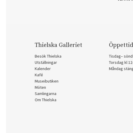
Thielska Galleriet
Öppettid
Besök Thielska
Tisdag– sönd
Utställningar
Torsdag kl 1
Kalender
Måndag stän
Kafé
Museibutiken
Möten
Samlingarna
Om Thielska