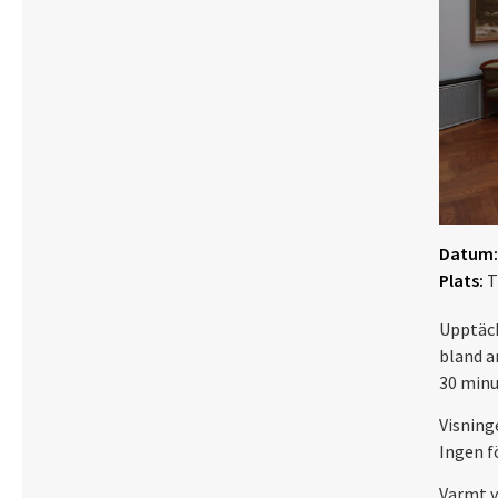
Datum:
Plats:
T
Upptäck
bland a
30 minu
Visning
Ingen f
Varmt 