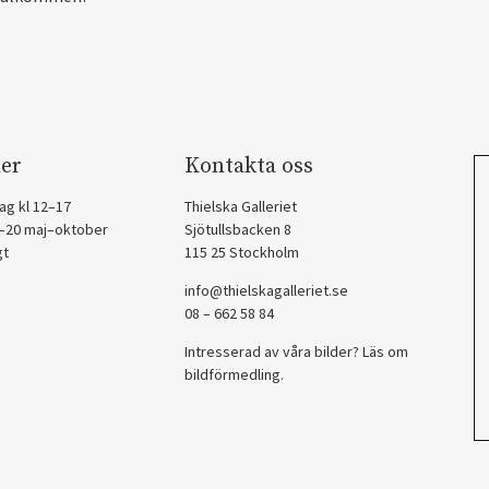
er
Kontakta oss
ag kl 12–17
Thielska Galleriet
2–20 maj–oktober
Sjötullsbacken 8
gt
115 25 Stockholm
info@thielskagalleriet.se
08 – 662 58 84
Intresserad av våra bilder? Läs om
bildförmedling
.