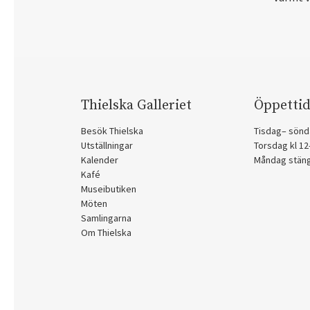
Thielska Galleriet
Öppettid
Besök Thielska
Tisdag– sönd
Utställningar
Torsdag kl 1
Kalender
Måndag stän
Kafé
Museibutiken
Möten
Samlingarna
Om Thielska