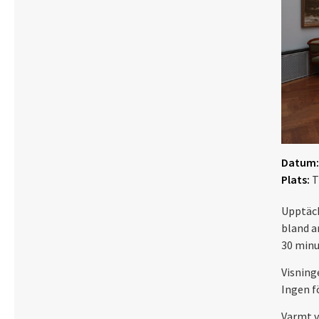
Datum:
Plats:
T
Upptäck
bland a
30 minu
Visning
Ingen f
Varmt 