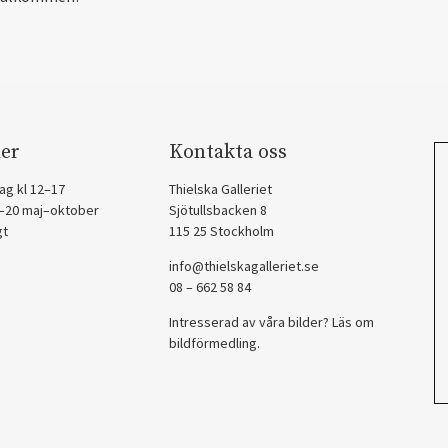
er
Kontakta oss
ag kl 12–17
Thielska Galleriet
2–20 maj–oktober
Sjötullsbacken 8
gt
115 25 Stockholm
info@thielskagalleriet.se
08 – 662 58 84
Intresserad av våra bilder? Läs om
bildförmedling
.