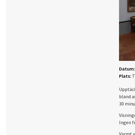
Datum:
Plats:
T
Upptäck
bland a
30 minu
Visning
Ingen f
Varmt 