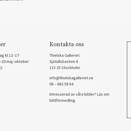
er
Kontakta oss
ag kl 12–17
Thielska Galleriet
2–20 maj–oktober
Sjötullsbacken 8
gt
115 25 Stockholm
info@thielskagalleriet.se
08 – 662 58 84
Intresserad av våra bilder? Läs om
bildförmedling
.