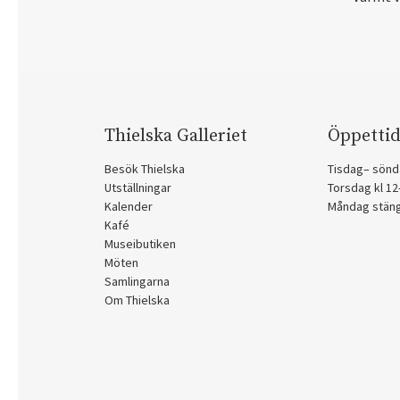
Thielska Galleriet
Öppettid
Besök Thielska
Tisdag– sönd
Utställningar
Torsdag kl 1
Kalender
Måndag stän
Kafé
Museibutiken
Möten
Samlingarna
Om Thielska