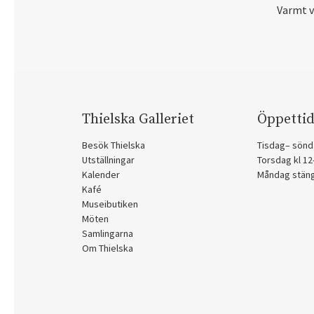
Varmt 
Thielska Galleriet
Öppettid
Besök Thielska
Tisdag– sönd
Utställningar
Torsdag kl 1
Kalender
Måndag stän
Kafé
Museibutiken
Möten
Samlingarna
Om Thielska