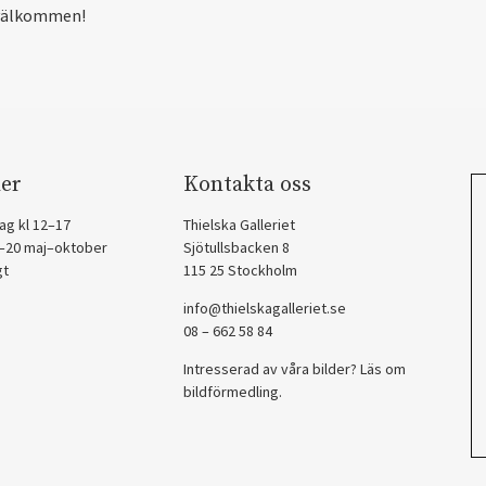
välkommen!
er
Kontakta oss
ag kl 12–17
Thielska Galleriet
2–20 maj–oktober
Sjötullsbacken 8
gt
115 25 Stockholm
info@thielskagalleriet.se
08 – 662 58 84
Intresserad av våra bilder? Läs om
bildförmedling
.