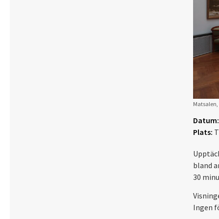
Matsalen, 
Datum:
Plats:
T
Upptäck
bland a
30 minu
Visning
Ingen f