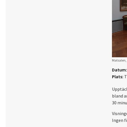
Matsalen, 
Datum:
Plats:
T
Upptäck
bland a
30 minu
Visning
Ingen f