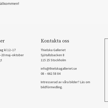
välkommen!
er
Kontakta oss
ag kl 12–17
Thielska Galleriet
2–20 maj–oktober
Sjötullsbacken 8
gt
115 25 Stockholm
info@thielskagalleriet.se
08 – 662 58 84
Intresserad av våra bilder? Läs om
bildförmedling
.