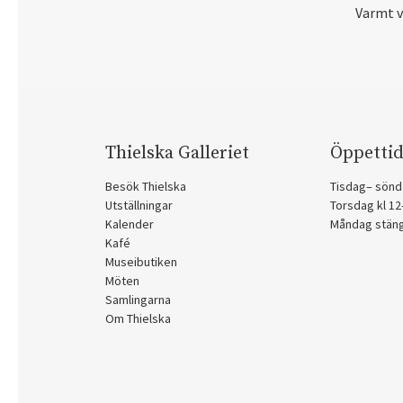
Varmt 
Thielska Galleriet
Öppettid
Besök Thielska
Tisdag– sönd
Utställningar
Torsdag kl 1
Kalender
Måndag stän
Kafé
Museibutiken
Möten
Samlingarna
Om Thielska