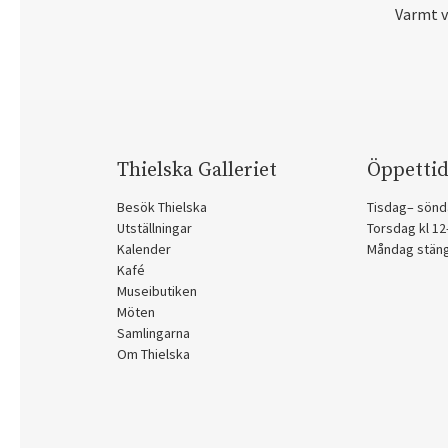
Varmt 
Thielska Galleriet
Öppettid
Besök Thielska
Tisdag– sönd
Utställningar
Torsdag kl 1
Kalender
Måndag stän
Kafé
Museibutiken
Möten
Samlingarna
Om Thielska