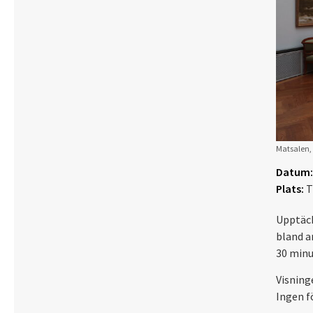
Matsalen, 
Datum:
Plats:
T
Upptäck
bland a
30 minu
Visning
Ingen f