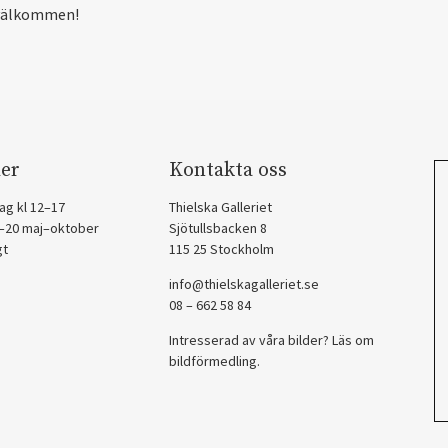
välkommen!
er
Kontakta oss
ag kl 12–17
Thielska Galleriet
2–20 maj–oktober
Sjötullsbacken 8
gt
115 25 Stockholm
info@thielskagalleriet.se
08 – 662 58 84
Intresserad av våra bilder? Läs om
bildförmedling
.