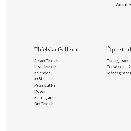
Varmt 
Thielska Galleriet
Öppettid
Besök Thielska
Tisdag– sönd
Utställningar
Torsdag kl 1
Kalender
Måndag stän
Kafé
Museibutiken
Möten
Samlingarna
Om Thielska