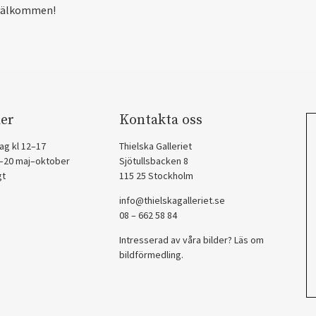
välkommen!
er
Kontakta oss
ag kl 12–17
Thielska Galleriet
2–20 maj–oktober
Sjötullsbacken 8
gt
115 25 Stockholm
info@thielskagalleriet.se
08 – 662 58 84
Intresserad av våra bilder? Läs om
bildförmedling
.