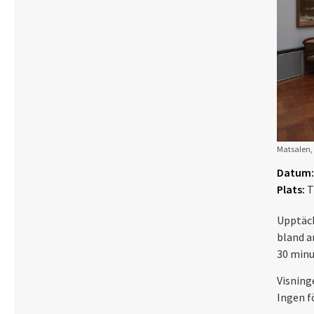
Matsalen, 
Datum:
Plats:
T
Upptäck
bland a
30 minu
Visning
Ingen f