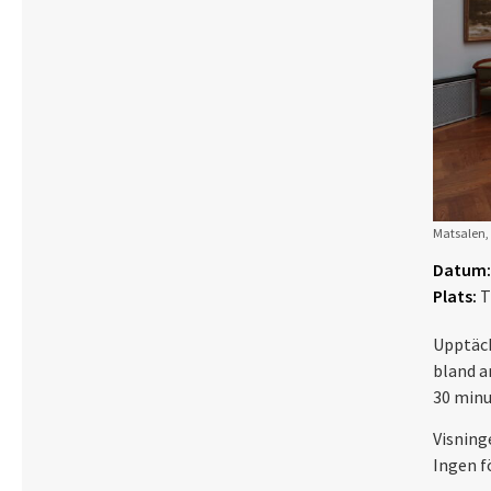
Matsalen, 
Datum:
Plats:
T
Upptäck
bland a
30 minu
Visning
Ingen f