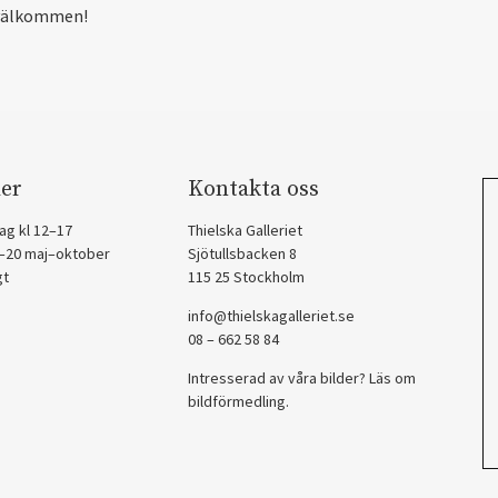
välkommen!
er
Kontakta oss
ag kl 12–17
Thielska Galleriet
2–20 maj–oktober
Sjötullsbacken 8
gt
115 25 Stockholm
info@thielskagalleriet.se
08 – 662 58 84
Intresserad av våra bilder? Läs om
bildförmedling
.