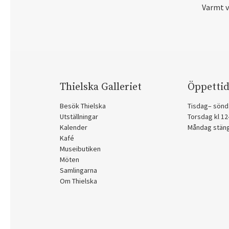
Varmt 
Thielska Galleriet
Öppettid
Besök Thielska
Tisdag– sönd
Utställningar
Torsdag kl 1
Kalender
Måndag stän
Kafé
Museibutiken
Möten
Samlingarna
Om Thielska