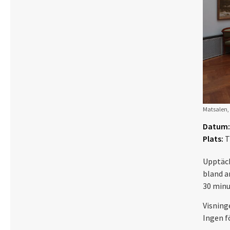
Matsalen, 
Datum:
Plats:
T
Upptäck
bland a
30 minu
Visning
Ingen f