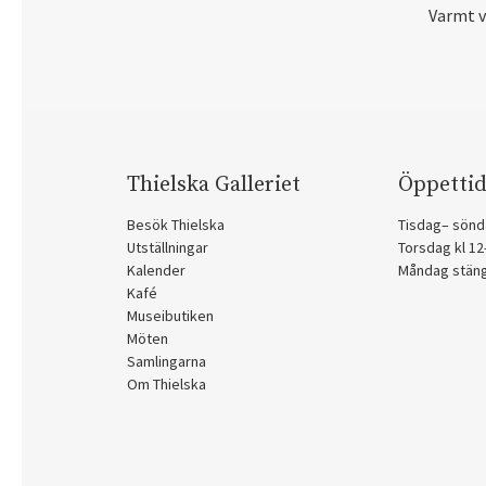
Varmt 
Thielska Galleriet
Öppettid
Besök Thielska
Tisdag– sönd
Utställningar
Torsdag kl 1
Kalender
Måndag stän
Kafé
Museibutiken
Möten
Samlingarna
Om Thielska