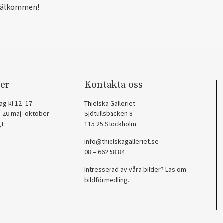
välkommen!
er
Kontakta oss
ag kl 12–17
Thielska Galleriet
2–20 maj–oktober
Sjötullsbacken 8
gt
115 25 Stockholm
info@thielskagalleriet.se
08 – 662 58 84
Intresserad av våra bilder? Läs om
bildförmedling
.