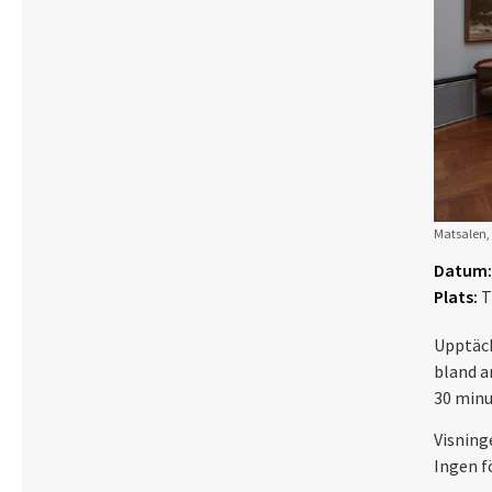
Matsalen, 
Datum:
Plats:
T
Upptäck
bland a
30 minu
Visning
Ingen f