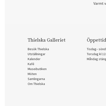
Varmt 
Thielska Galleriet
Öppettid
Besök Thielska
Tisdag– sönd
Utställningar
Torsdag kl 1
Kalender
Måndag stän
Kafé
Museibutiken
Möten
Samlingarna
Om Thielska