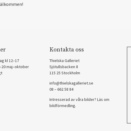
välkommen!
er
Kontakta oss
ag kl 12–17
Thielska Galleriet
2–20 maj–oktober
Sjötullsbacken 8
gt
115 25 Stockholm
info@thielskagalleriet.se
08 – 662 58 84
Intresserad av våra bilder? Läs om
bildförmedling
.