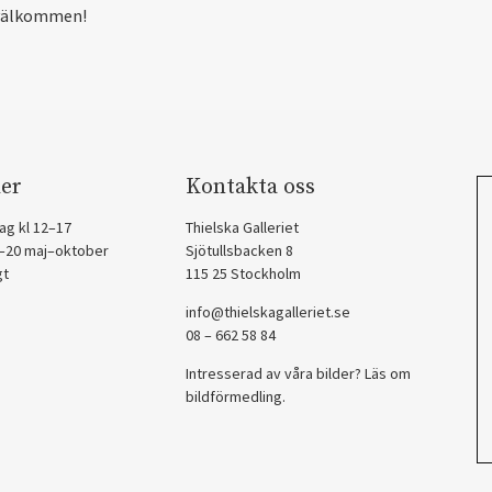
välkommen!
er
Kontakta oss
ag kl 12–17
Thielska Galleriet
2–20 maj–oktober
Sjötullsbacken 8
gt
115 25 Stockholm
info@thielskagalleriet.se
08 – 662 58 84
Intresserad av våra bilder? Läs om
bildförmedling
.