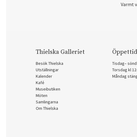
Varmt 
Thielska Galleriet
Öppettid
Besök Thielska
Tisdag– sönd
Utställningar
Torsdag kl 1
Kalender
Måndag stän
Kafé
Museibutiken
Möten
Samlingarna
Om Thielska