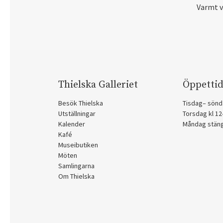
Varmt 
Thielska Galleriet
Öppettid
Besök Thielska
Tisdag– sönd
Utställningar
Torsdag kl 1
Kalender
Måndag stän
Kafé
Museibutiken
Möten
Samlingarna
Om Thielska