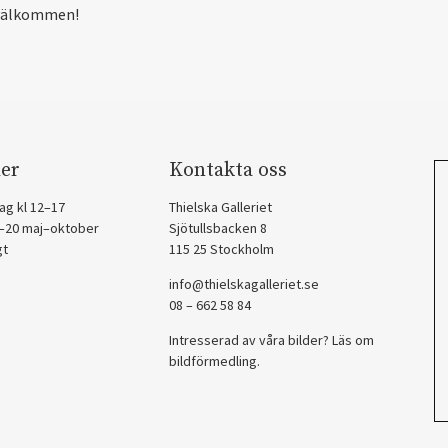
välkommen!
er
Kontakta oss
ag kl 12–17
Thielska Galleriet
2–20 maj–oktober
Sjötullsbacken 8
gt
115 25 Stockholm
info@thielskagalleriet.se
08 – 662 58 84
Intresserad av våra bilder? Läs om
bildförmedling
.