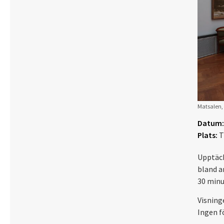
Matsalen, 
Datum:
Plats:
T
Upptäck
bland a
30 minu
Visning
Ingen f