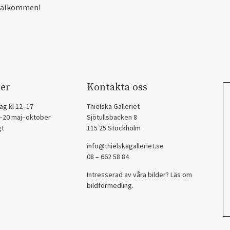
välkommen!
er
Kontakta oss
ag kl 12–17
Thielska Galleriet
2–20 maj–oktober
Sjötullsbacken 8
gt
115 25 Stockholm
info@thielskagalleriet.se
08 – 662 58 84
Intresserad av våra bilder? Läs om
bildförmedling
.