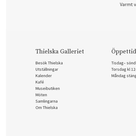
Varmt 
Thielska Galleriet
Öppettid
Besök Thielska
Tisdag– sönd
Utställningar
Torsdag kl 1
Kalender
Måndag stän
Kafé
Museibutiken
Möten
Samlingarna
Om Thielska