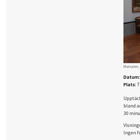
Matsalen, 
Datum:
Plats:
T
Upptäck
bland a
30 minu
Visning
Ingen f