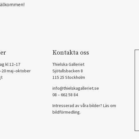
välkommen!
er
Kontakta oss
ag kl 12–17
Thielska Galleriet
2–20 maj–oktober
Sjötullsbacken 8
gt
115 25 Stockholm
info@thielskagalleriet.se
08 – 662 58 84
Intresserad av våra bilder? Läs om
bildförmedling
.