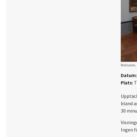
Matsalen, 
Datum:
Plats:
T
Upptäck
bland a
30 minu
Visning
Ingen f