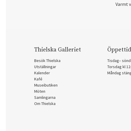
Varmt 
Thielska Galleriet
Öppettid
Besök Thielska
Tisdag– sönd
Utställningar
Torsdag kl 1
Kalender
Måndag stän
Kafé
Museibutiken
Möten
Samlingarna
Om Thielska