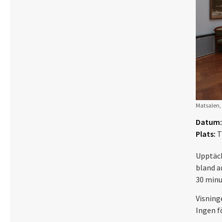
Matsalen, 
Datum:
Plats:
T
Upptäck
bland a
30 minu
Visning
Ingen f