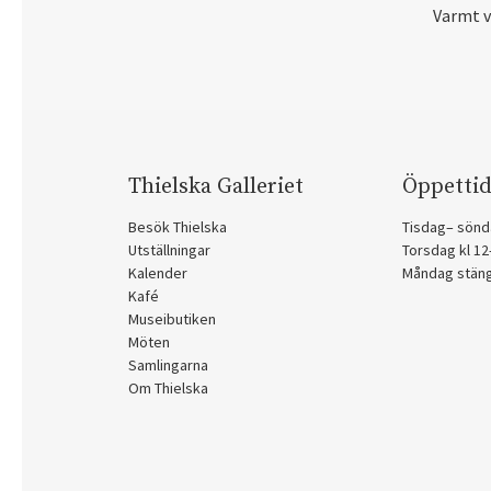
Varmt 
Thielska Galleriet
Öppettid
Besök Thielska
Tisdag– sönd
Utställningar
Torsdag kl 1
Kalender
Måndag stän
Kafé
Museibutiken
Möten
Samlingarna
Om Thielska