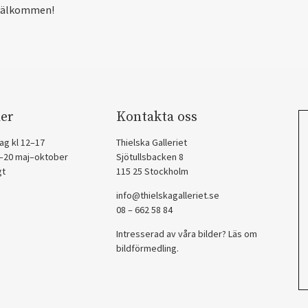
välkommen!
er
Kontakta oss
ag kl 12–17
Thielska Galleriet
2–20 maj–oktober
Sjötullsbacken 8
gt
115 25 Stockholm
info@thielskagalleriet.se
08 – 662 58 84
Intresserad av våra bilder? Läs om
bildförmedling
.