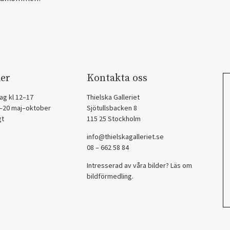
er
Kontakta oss
ag kl 12–17
Thielska Galleriet
2–20 maj–oktober
Sjötullsbacken 8
gt
115 25 Stockholm
info@thielskagalleriet.se
08 – 662 58 84
Intresserad av våra bilder? Läs om
bildförmedling
.