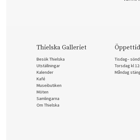
Thielska Galleriet
Öppettid
Besök Thielska
Tisdag– sönd
Utställningar
Torsdag kl 1
Kalender
Måndag stän
Kafé
Museibutiken
Möten
Samlingarna
Om Thielska