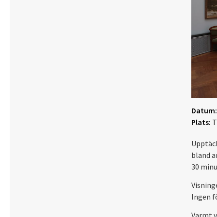
Datum:
Plats:
T
Upptäck
bland a
30 minu
Visning
Ingen f
Varmt 