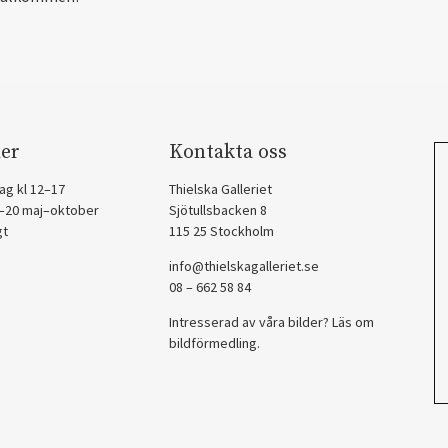
er
Kontakta oss
ag kl 12–17
Thielska Galleriet
2–20 maj–oktober
Sjötullsbacken 8
gt
115 25 Stockholm
info@thielskagalleriet.se
08 – 662 58 84
Intresserad av våra bilder? Läs om
bildförmedling
.