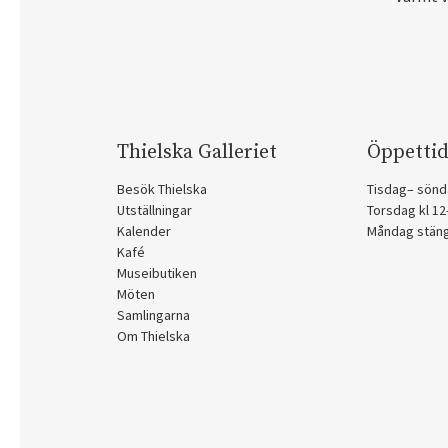
Thielska Galleriet
Öppettid
Besök Thielska
Tisdag– sönd
Utställningar
Torsdag kl 1
Kalender
Måndag stän
Kafé
Museibutiken
Möten
Samlingarna
Om Thielska