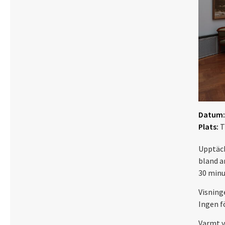
Datum:
Plats:
T
Upptäck
bland a
30 minu
Visning
Ingen f
Varmt 