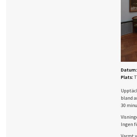
Datum:
Plats:
T
Upptäck
bland a
30 minu
Visning
Ingen f
Varmt 