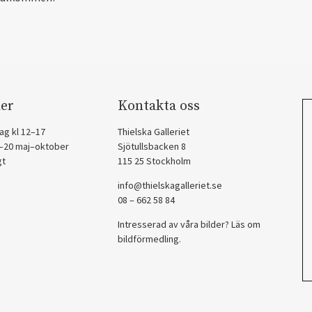
er
Kontakta oss
ag kl 12–17
Thielska Galleriet
2–20 maj–oktober
Sjötullsbacken 8
gt
115 25 Stockholm
info@thielskagalleriet.se
08 – 662 58 84
Intresserad av våra bilder? Läs om
bildförmedling
.