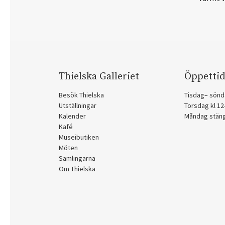
Thielska Galleriet
Öppettid
Besök Thielska
Tisdag– sönd
Utställningar
Torsdag kl 1
Kalender
Måndag stän
Kafé
Museibutiken
Möten
Samlingarna
Om Thielska