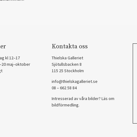
er
Kontakta oss
ag kl 12–17
Thielska Galleriet
2–20 maj–oktober
Sjötullsbacken 8
gt
115 25 Stockholm
info@thielskagalleriet.se
08 – 662 58 84
Intresserad av våra bilder? Läs om
bildförmedling
.