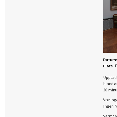
Datum:
Plats:
T
Upptäck
bland a
30 minu
Visning
Ingen f
Varmt 