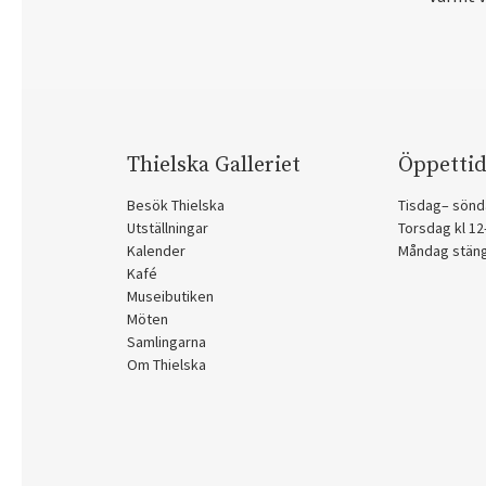
Thielska Galleriet
Öppettid
Besök Thielska
Tisdag– sönd
Utställningar
Torsdag kl 1
Kalender
Måndag stän
Kafé
Museibutiken
Möten
Samlingarna
Om Thielska