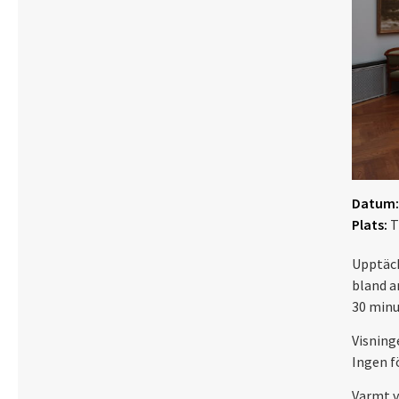
Datum:
Plats:
T
Upptäck
bland a
30 minu
Visning
Ingen f
Varmt 