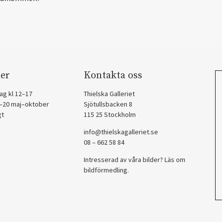
er
Kontakta oss
ag kl 12–17
Thielska Galleriet
2–20 maj–oktober
Sjötullsbacken 8
gt
115 25 Stockholm
info@thielskagalleriet.se
08 – 662 58 84
Intresserad av våra bilder? Läs om
bildförmedling
.