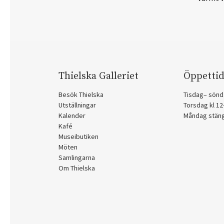
Thielska Galleriet
Öppettid
Besök Thielska
Tisdag– sönd
Utställningar
Torsdag kl 1
Kalender
Måndag stän
Kafé
Museibutiken
Möten
Samlingarna
Om Thielska