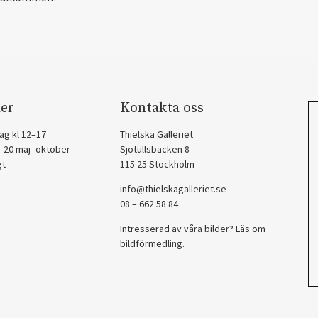
er
Kontakta oss
ag kl 12–17
Thielska Galleriet
2–20 maj–oktober
Sjötullsbacken 8
gt
115 25 Stockholm
info@thielskagalleriet.se
08 – 662 58 84
Intresserad av våra bilder? Läs om
bildförmedling
.