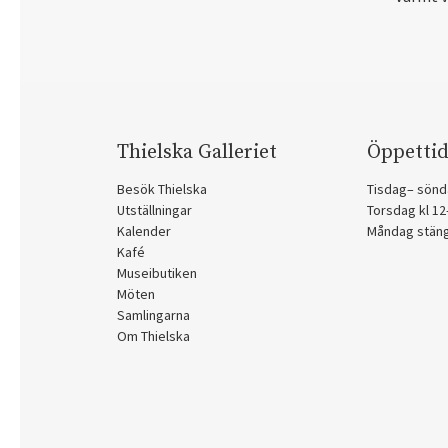
Thielska Galleriet
Öppettid
Besök Thielska
Tisdag– sönd
Utställningar
Torsdag kl 1
Kalender
Måndag stän
Kafé
Museibutiken
Möten
Samlingarna
Om Thielska