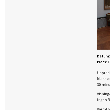
Datum:
Plats:
T
Upptäck
bland a
30 minu
Visning
Ingen f
Varmt 