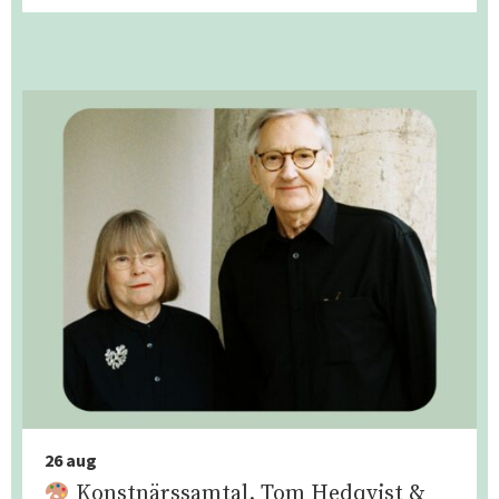
26 aug
Konstnärssamtal. Tom Hedqvist &