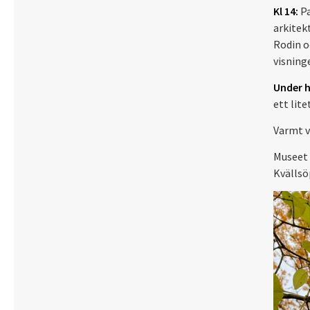
Kl 14:
Pa
arkitek
Rodin o
visnin
Under h
ett lit
Varmt 
Museet 
Kvällsöp