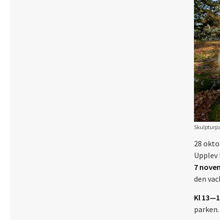
Skulpturpa
28 okto
Upplev 
7 nove
den vac
Kl 13—1
parken.