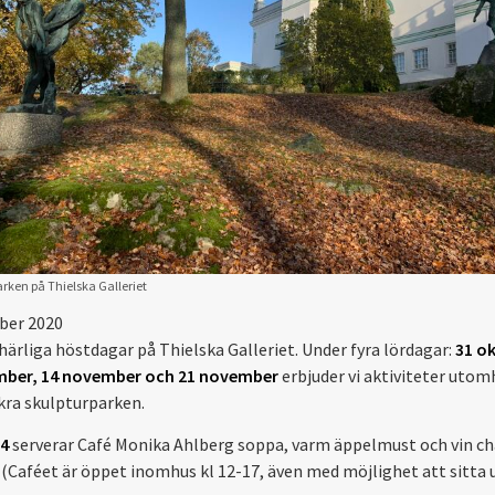
rken på Thielska Galleriet
ber 2020
härliga höstdagar på Thielska Galleriet. Under fyra lördagar:
31 ok
mber, 14 november och 21 november
erbjuder vi aktiviteter utomh
kra skulpturparken.
4
serverar Café Monika Ahlberg soppa, varm äppelmust och vin ch
 (Caféet är öppet inomhus kl 12-17, även med möjlighet att sitta u