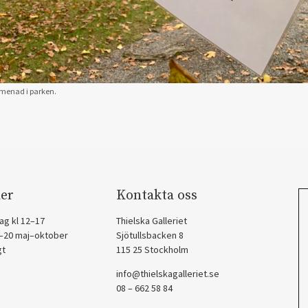
omenad i parken.
er
Kontakta oss
ag kl 12–17
Thielska Galleriet
2–20 maj–oktober
Sjötullsbacken 8
gt
115 25 Stockholm
info@thielskagalleriet.se
08 – 662 58 84