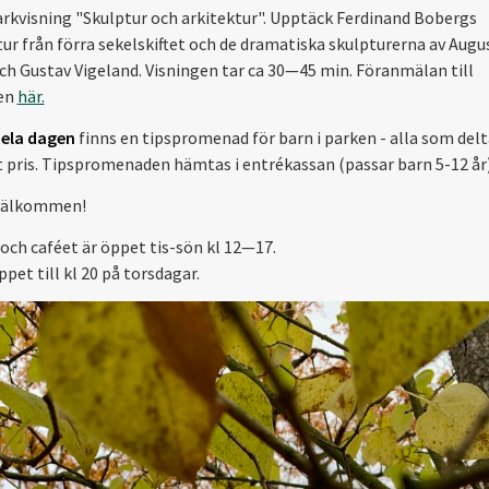
rkvisning "Skulptur och arkitektur". Upptäck Ferdinand Bobergs
tur från förra sekelskiftet och de dramatiska skulpturerna av Augu
ch Gustav Vigeland. Visningen tar ca 30—45 min. Föranmälan till
gen
här.
ela dagen
finns en tipspromenad för barn i parken - alla som delt
et pris. Tipspromenaden hämtas i entrékassan (passar barn 5-12 år)
välkommen!
och caféet är öppet tis-sön kl 12—17.
pet till kl 20 på torsdagar.