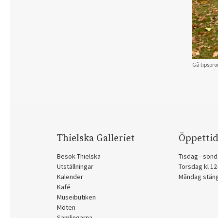
Gå tipspr
Thielska Galleriet
Öppettid
Besök Thielska
Tisdag– sönd
Utställningar
Torsdag kl 1
Kalender
Måndag stän
Kafé
Museibutiken
Möten
Samlingarna