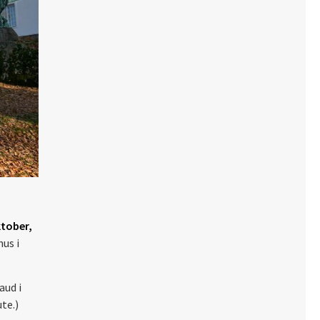
tober,
us i
aud i
te.)