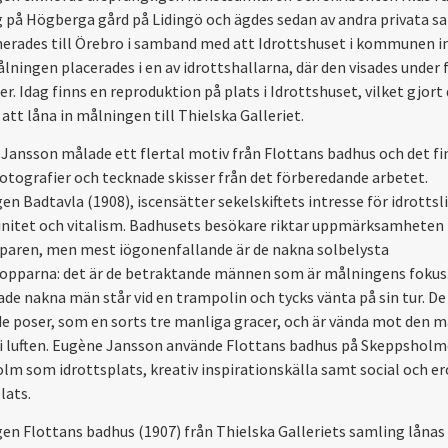
 på Högberga gård på Lidingö och ägdes sedan av andra privata s
erades till Örebro i samband med att Idrottshuset i kommunen i
ålningen placerades i en av idrottshallarna, där den visades under 
r. Idag finns en reproduktion på plats i Idrottshuset, vilket gjort
att låna in målningen till Thielska Galleriet.
Jansson målade ett flertal motiv från Flottans badhus och det fi
 fotografier och tecknade skisser från det förberedande arbetet.
n Badtavla (1908), iscensätter sekelskiftets intresse för idrottsli
nitet och vitalism. Badhusets besökare riktar uppmärksamheten
aren, men mest iögonenfallande är de nakna solbelysta
pparna: det är de betraktande männen som är målningens fokus.
ade nakna män står vid en trampolin och tycks vänta på sin tur. De
de poser, som en sorts tre manliga gracer, och är vända mot den 
i luften. Eugène Jansson använde Flottans badhus på Skeppsholm
lm som idrottsplats, kreativ inspirationskälla samt social och er
ats.
en Flottans badhus (1907) från Thielska Galleriets samling lånas u