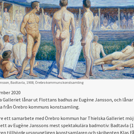
nsson, Badtavla, 1908, Örebro kommuns konstsamling
mber 2020
a Galleriet lånar ut Flottans badhus av Eugène Jansson, och lånar 
a från Örebro kommuns konstsamling.
re ett samarbete med Örebro kommun har Thielska Galleriet möj
a ett av Eugène Janssons mest spektakulära badmotiv: Badtavla (1
en tillhörde ursprungligen konstsamlaren och skribenten Klas F