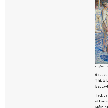
Eugène Ja
9 septe
Thielsk
Badtavl
Tack va
att vis
Målning