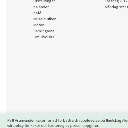
Utställningar
Torsdag kl 1
Kalender
Måndag stän
Kafé
Museibutiken
Möten
Samlingarna
Om Thielska
Pst! Vi använder kakor för att förbättra din upplevelse på thielskaga
vår policy för kakor och hantering av personuppgifter.