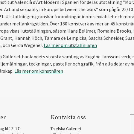
Institut Valencià d’Art Modern i Spanien för deras utställning ”Mor
er. Art and sexuality in Europe between the wars” som pågår 22/10 
21. Utställningen granskar förändringar inom sexualitet och moral
under mellankrigstiden. Över 180 konstverk av mer än 45 konstnär
ropa visas i utställningen, såsom Hans Bellmer, Romaine Brooks, 
Grant, Hannah Höch, Tamara de Lempicka, Sascha Schneider, Suz
, och Gerda Wegener.
Läs mer om utställningen
a Galleriet har landets största samling av Eugène Janssons verk, 
ljemålningar, teckningar, pasteller och grafik, från alla delar av 
ärskap.
Läs mer om konstnären
er
Kontakta oss
ag kl 12–17
Thielska Galleriet