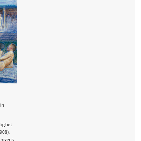
in
lighet
908).
åhræus