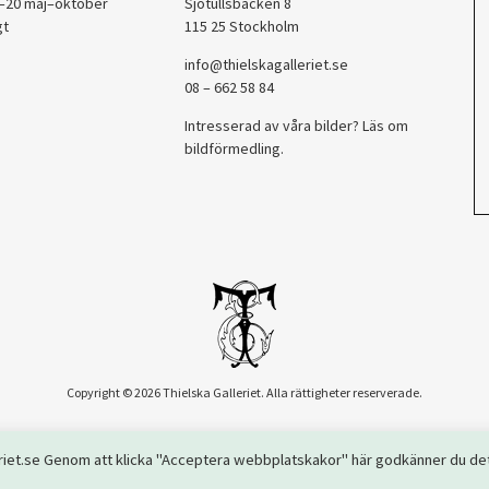
2–20 maj–oktober
Sjötullsbacken 8
gt
115 25 Stockholm
info@thielskagalleriet.se
08 – 662 58 84
Intresserad av våra bilder? Läs om
bildförmedling
.
Copyright © 2026 Thielska Galleriet. Alla rättigheter reserverade.
lleriet.se Genom att klicka "Acceptera webbplatskakor" här godkänner du de