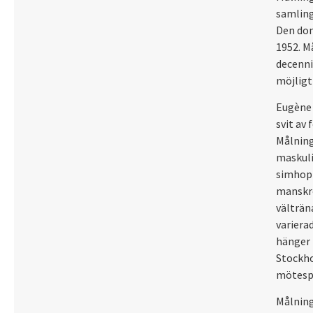
samling
Den don
1952. M
decennie
möjligt 
Eugène 
svit av
Målninge
maskuli
simhopp
manskro
välträn
variera
hänger 
Stockho
mötespl
Målning