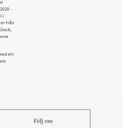
al
2020 -
 i
er från
Gluck,
anne
med ett
hans
Följ oss