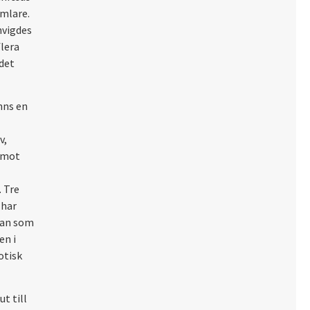
amlare.
nvigdes
flera
 det
nns en
v,
 mot
 Tre
 har
man som
en i
otisk
t till