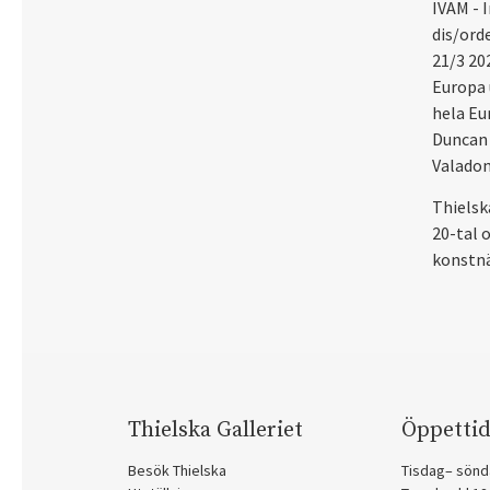
IVAM - 
dis/ord
21/3 20
Europa 
hela Eu
Duncan 
Valadon
Thielsk
20-tal o
konstn
Thielska Galleriet
Öppettid
Besök Thielska
Tisdag– sönd