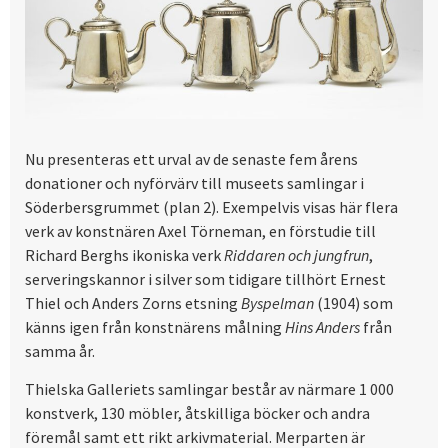
Nu presenteras ett urval av de senaste fem årens
donationer och nyförvärv till museets samlingar i
Söderbersgrummet (plan 2). Exempelvis visas här flera
verk av konstnären Axel Törneman, en förstudie till
Richard Berghs ikoniska verk
Riddaren och jungfrun
,
serveringskannor i silver som tidigare tillhört Ernest
Thiel och Anders Zorns etsning
Byspelman
(1904) som
känns igen från konstnärens målning
Hins Anders
från
samma år.
Thielska Galleriets samlingar består av närmare 1 000
konstverk, 130 möbler, åtskilliga böcker och andra
föremål samt ett rikt arkivmaterial. Merparten är