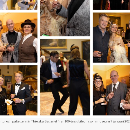
ärlor och paljetter när Thielska Galleriet firar 100-årsjubileum som museum 7 januari 2025