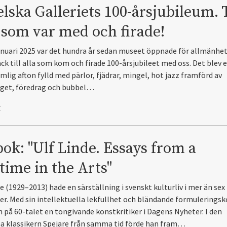
elska Galleriets 100-årsjubileum. 
a som var med och firade!
anuari 2025 var det hundra år sedan museet öppnade för allmänhet
ack till alla som kom och firade 100-årsjubileet med oss. Det blev 
mlig afton fylld med pärlor, fjädrar, mingel, hot jazz framförd av
get, föredrag och bubbel…
r
ok: "Ulf Linde. Essays from a
time in the Arts"
e (1929–2013) hade en särställning i svenskt kulturliv i mer än sex
er. Med sin intellektuella lekfullhet och bländande formulerings
n på 60-talet en tongivande konstkritiker i Dagens Nyheter. I den
 klassikern Spejare från samma tid förde han fram…