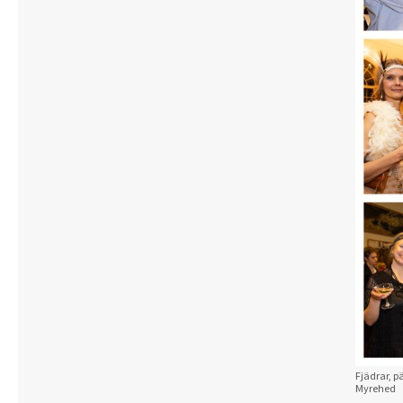
Fjädrar, p
Myrehed