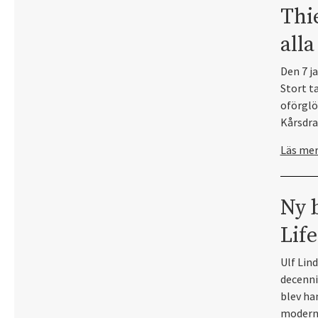
Thi
all
Den 7 j
Stort t
oförglö
Kårsdra
Läs me
Ny b
Life
Ulf Lind
decenni
blev ha
moderna