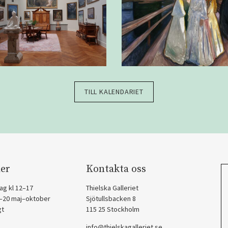
TILL KALENDARIET
er
Kontakta oss
ag kl 12–17
Thielska Galleriet
2–20 maj–oktober
Sjötullsbacken 8
gt
115 25 Stockholm
info@thielskagalleriet.se