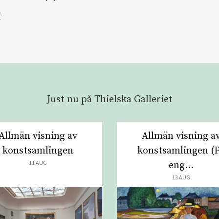
r
Just nu på Thielska Galleriet
Allmän visning av
Allmän visning a
konstsamlingen
konstsamlingen (
11 AUG
eng...
13 AUG