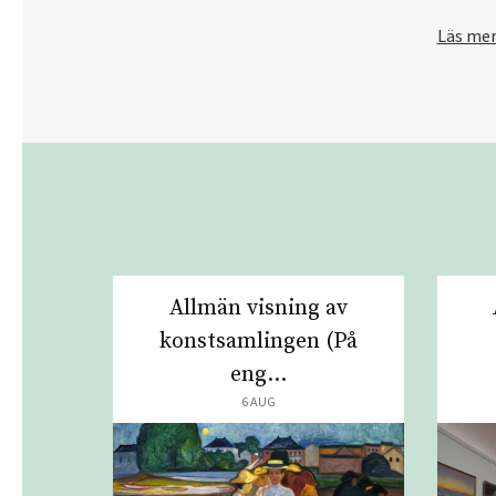
Läs me
Allmän visning av
konstsamlingen (På
eng...
6 AUG