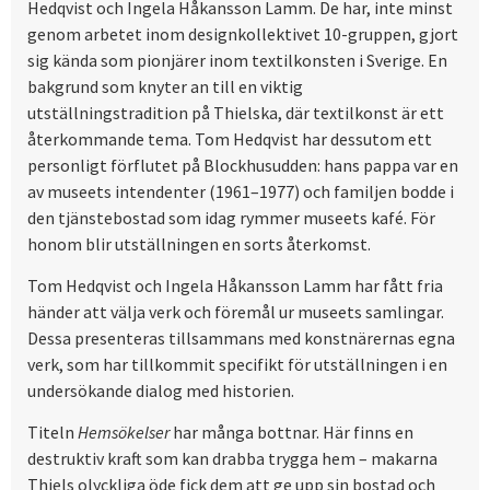
Hedqvist och Ingela Håkansson Lamm. De har, inte minst
genom arbetet inom designkollektivet 10-gruppen, gjort
sig kända som pionjärer inom textilkonsten i Sverige. En
bakgrund som knyter an till en viktig
utställningstradition på Thielska, där textilkonst är ett
återkommande tema. Tom Hedqvist har dessutom ett
personligt förflutet på Blockhusudden: hans pappa var en
av museets intendenter (1961–1977) och familjen bodde i
den tjänstebostad som idag rymmer museets kafé. För
honom blir utställningen en sorts återkomst.
Tom Hedqvist och Ingela Håkansson Lamm har fått fria
händer att välja verk och föremål ur museets samlingar.
Dessa presenteras tillsammans med konstnärernas egna
verk, som har tillkommit specifikt för utställningen i en
undersökande dialog med historien.
Titeln
Hemsökelser
har många bottnar. Här finns en
destruktiv kraft som kan drabba trygga hem – makarna
Thiels olyckliga öde fick dem att ge upp sin bostad och