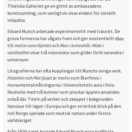
Thielska Galleriet ge en glimt av ambassadens
konstsamling, som vanligtvis visas endast för särskilt
inbjudna.
Edvard Munch arbetade experimentellt med träsnitt. De
grova formerna har sågats fram och ger existentiellt djup
till motiv som
Hjärtat
och
Man i kvinnohår.
Möte
i
världsalltet
visar två människor som glider förbi varandra i
universum.
Litografierna har ofta kopplingar till Munchs övriga verk.
Historien
och
Mot ljuset
är motiv som återfinns i
monumentalmålningarna i Universitetets aula i Oslo.
Neutralia
med två kvinnor som plockar äpplen användes
också där. Titeln på verket och skeppet i bakgrunden
hänvisar till läget i Europa och ger en kritisk blick på den
roll Norge spelade som neutral nation under första
världskriget.
Från 1920-talet började Edvard Munch göra kraftfulla