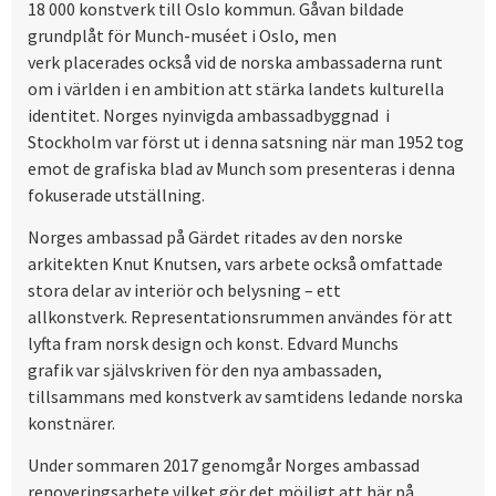
18 000 konstverk till Oslo kommun. Gåvan bildade
grundplåt för Munch-muséet i Oslo, men
verk placerades också vid de norska ambassaderna runt
om i världen i en ambition att stärka landets kulturella
identitet. Norges nyinvigda ambassadbyggnad i
Stockholm var först ut i denna satsning när man 1952 tog
emot de grafiska blad av Munch som presenteras i denna
fokuserade utställning.
Norges ambassad på Gärdet ritades av den norske
arkitekten Knut Knutsen, vars arbete också omfattade
stora delar av interiör och belysning – ett
allkonstverk. Representationsrummen användes för att
lyfta fram norsk design och konst. Edvard Munchs
grafik var självskriven för den nya ambassaden,
tillsammans med konstverk av samtidens ledande norska
konstnärer.
Under sommaren 2017 genomgår Norges ambassad
renoveringsarbete vilket gör det möjligt att här på