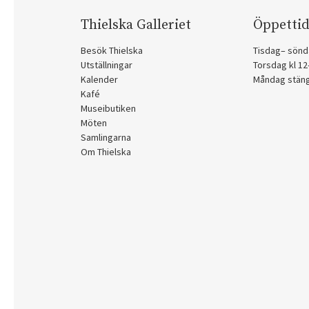
Thielska Galleriet
Öppettid
Besök Thielska
Tisdag– sönd
Utställningar
Torsdag kl 1
Kalender
Måndag stän
Kafé
Museibutiken
Möten
Samlingarna
Om Thielska