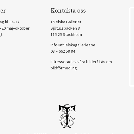
er
Kontakta oss
ag kl 12–17
Thielska Galleriet
2–20 maj–oktober
Sjötullsbacken 8
gt
115 25 Stockholm
info@thielskagalleriet.se
08 – 662 58 84
Intresserad av våra bilder? Läs om
bildförmedling
.