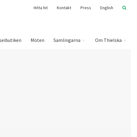
Hitta hit
Kontakt
Press
English
seibutiken
Möten
Samlingarna
Om Thielska