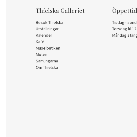
Thielska Galleriet
Öppettid
Besök Thielska
Tisdag– sönd
Utställningar
Torsdag kl 1
Kalender
Måndag stän
Kafé
Museibutiken
Möten
Samlingarna
Om Thielska