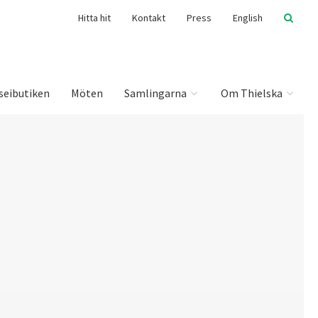
Hitta hit
Kontakt
Press
English
seibutiken
Möten
Samlingarna
Om Thielska