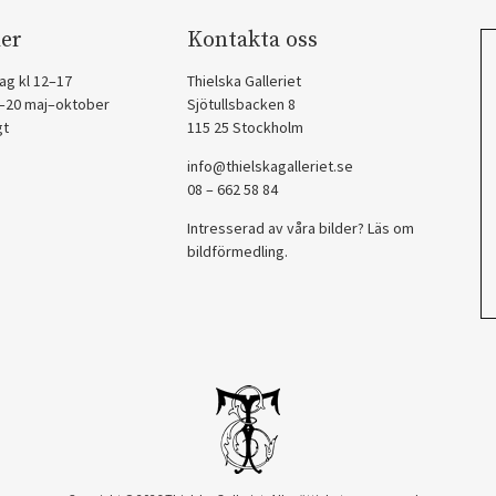
er
Kontakta oss
ag kl 12–17
Thielska Galleriet
2–20 maj–oktober
Sjötullsbacken 8
gt
115 25 Stockholm
info@thielskagalleriet.se
08 – 662 58 84
Intresserad av våra bilder? Läs om
bildförmedling
.