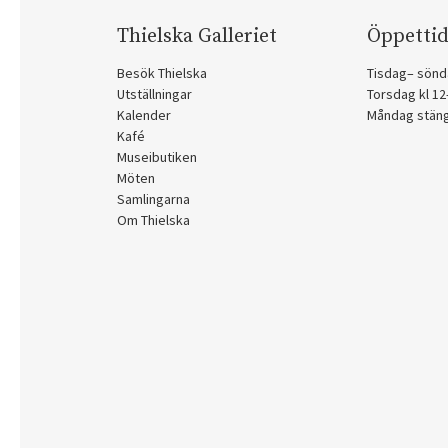
Thielska Galleriet
Öppettid
Besök Thielska
Tisdag– sönd
Utställningar
Torsdag kl 1
Kalender
Måndag stän
Kafé
Museibutiken
Möten
Samlingarna
Om Thielska