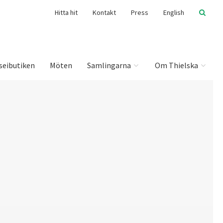
Hitta hit
Kontakt
Press
English
seibutiken
Möten
Samlingarna
Om Thielska