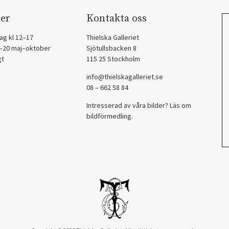
er
Kontakta oss
ag kl 12–17
Thielska Galleriet
2–20 maj–oktober
Sjötullsbacken 8
gt
115 25 Stockholm
info@thielskagalleriet.se
08 – 662 58 84
Intresserad av våra bilder? Läs om
bildförmedling
.