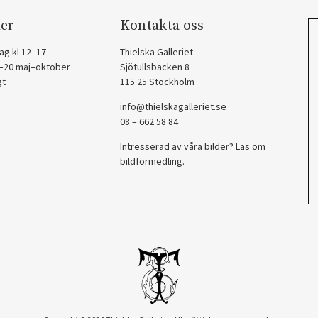
er
Kontakta oss
ag kl 12–17
Thielska Galleriet
2–20 maj–oktober
Sjötullsbacken 8
gt
115 25 Stockholm
info@thielskagalleriet.se
08 – 662 58 84
Intresserad av våra bilder? Läs om
bildförmedling
.