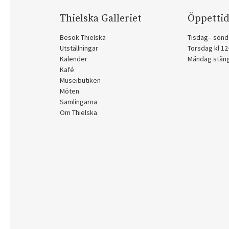
Thielska Galleriet
Öppettid
Besök Thielska
Tisdag– sönd
Utställningar
Torsdag kl 1
Kalender
Måndag stän
Kafé
Museibutiken
Möten
Samlingarna
Om Thielska