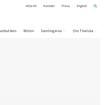
Hitta hit
Kontakt
Press
English
seibutiken
Möten
Samlingarna
Om Thielska