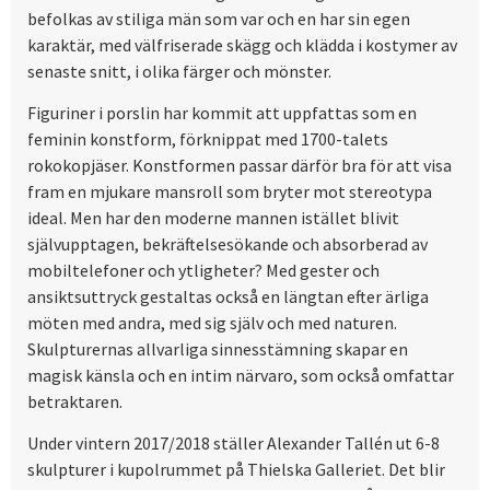
befolkas av stiliga män som var och en har sin egen
karaktär, med välfriserade skägg och klädda i kostymer av
senaste snitt, i olika färger och mönster.
Figuriner i porslin har kommit att uppfattas som en
feminin konstform, förknippat med 1700-talets
rokokopjäser. Konstformen passar därför bra för att visa
fram en mjukare mansroll som bryter mot stereotypa
ideal. Men har den moderne mannen istället blivit
självupptagen, bekräftelsesökande och absorberad av
mobiltelefoner och ytligheter? Med gester och
ansiktsuttryck gestaltas också en längtan efter ärliga
möten med andra, med sig själv och med naturen.
Skulpturernas allvarliga sinnesstämning skapar en
magisk känsla och en intim närvaro, som också omfattar
betraktaren.
Under vintern 2017/2018 ställer Alexander Tallén ut 6-8
skulpturer i kupolrummet på Thielska Galleriet. Det blir