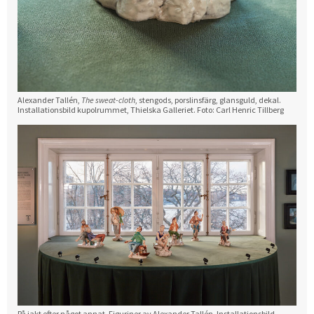
Alexander Tallén,
The sweat-cloth
, stengods, porslinsfärg, glansguld, dekal.
Installationsbild kupolrummet, Thielska Galleriet. Foto: Carl Henric Tillberg
På jakt efter något annat. Figuriner av Alexander Tallén. Installationsbild