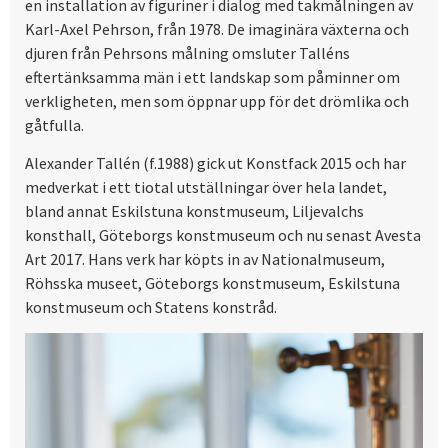
en installation av figuriner i dialog med takmålningen av
Karl-Axel Pehrson, från 1978. De imaginära växterna och
djuren från Pehrsons målning omsluter Talléns
eftertänksamma män i ett landskap som påminner om
verkligheten, men som öppnar upp för det drömlika och
gåtfulla.
Alexander Tallén (f.1988) gick ut Konstfack 2015 och har
medverkat i ett tiotal utställningar över hela landet,
bland annat Eskilstuna konstmuseum, Liljevalchs
konsthall, Göteborgs konstmuseum och nu senast Avesta
Art 2017. Hans verk har köpts in av Nationalmuseum,
Röhsska museet, Göteborgs konstmuseum, Eskilstuna
konstmuseum och Statens konstråd.