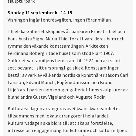
skulpturpark.
Söndag 11 september kl. 14-15
Visningen ingår i entréavgiften, ingen föranmälan.
Thielska Galleriet skapades åt bankiren Ernest Thiel och
hans hustru Signe Maria Thiel för att vara deras hem och
rymma den växande konstsamlingen. Arkitekten
Ferdinand Boberg ritade huset som stod klart 1907.
Galleriet var familjens hem fram till 1924 och är i stort
sett bevarat i sitt ursprungliga skick. Konstsamlingen
består av verk av välkända nordiska konstnärer såsom Carl
Larsson, Edvard Munch, Eugène Jansson och Bruno
Liljefors. I parken som omger galleriet finns skulpturer av
bland andra Gustav Vigeland och Auguste Rodin.
Kulturarvsdagen arrangeras av Riksantikvarieämbetet
tillsammans med lokala arrangörer i hela landet.
Kulturarvsdagen ska bidra till att skapa förståelse,
intresse och engagemang för kulturarv och kulturmiljöer.