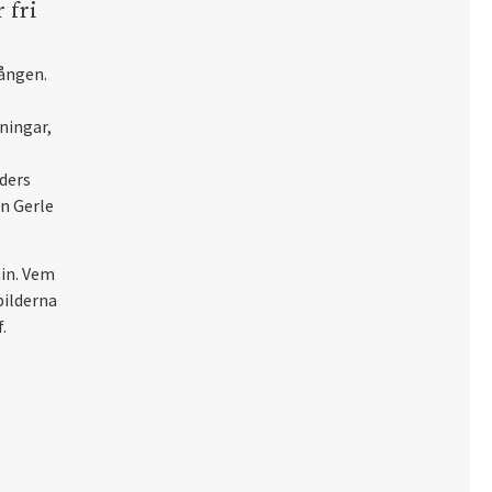
 fri
gången.
ningar,
ders
n Gerle
ain. Vem
bilderna
.