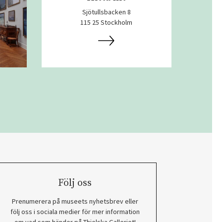
Sjötullsbacken 8
115 25 Stockholm
Följ oss
Prenumerera på museets nyhetsbrev eller
följ oss i sociala medier för mer information
om vad som händer på Thielska Galleriet!