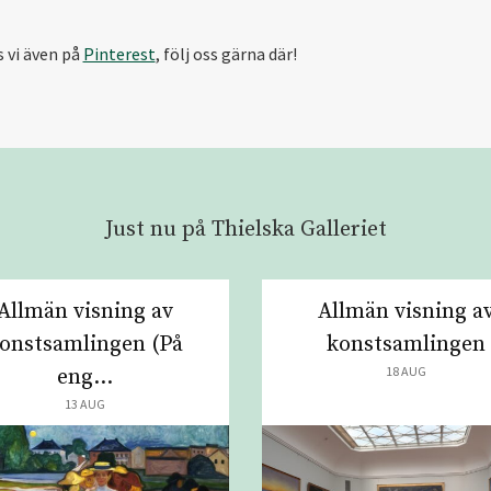
s vi även på
Pinterest
, följ oss gärna där!
Just nu på Thielska Galleriet
Allmän visning av
Allmän visning a
onstsamlingen (På
konstsamlingen
18 AUG
eng...
13 AUG