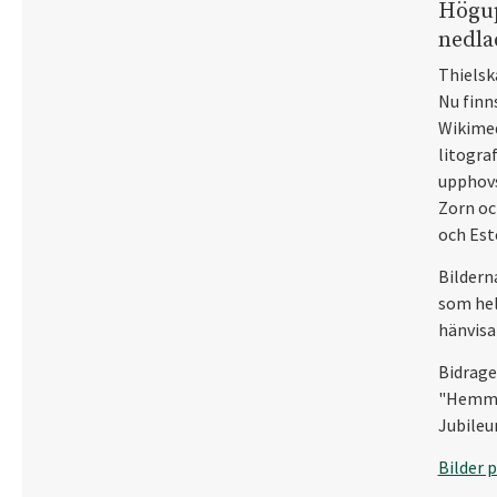
Högup
nedla
Thielsk
Nu finn
Wikimed
litogra
upphovs
Zorn oc
och Est
Bildern
som hel
hänvisa 
Bidrage
"Hemmus
Jubileu
Bilder