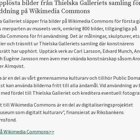
plösta bilder från Thielska Galleriets samling för
ddning på Wikimedia Commons
a Galleriet släpper fria bilder på Wikimedia Commons för första 
s merparten av museets verk, omkring 800 bilder, tillgängliga på
ia Commons för fri användning. Det är målningar, skulpturer, ets
fier och träsnitt ur Thielska Galleriets samling där konstnärens
rätt har upphört. Upptäck verk av Carl Larsson, Edvard Munch, An
h Eugène Jansson men även mer okända konstnärskap såsom Aro
er Almqvist.
a är en del av vårt gemensamma kulturarv och tillhör Public Dom
st kan använda bilderna fritt till alla ändamål. Vid användning av 
med fördel till Thielska Galleriet och kreditera eventuell fotograf
t till Wikimedia Commons är en del av digitaliseringsprojektet
eum som digitalt kulturarv", finansierat av Riksbankens
msfond.
 på Wikimedia Commons>>