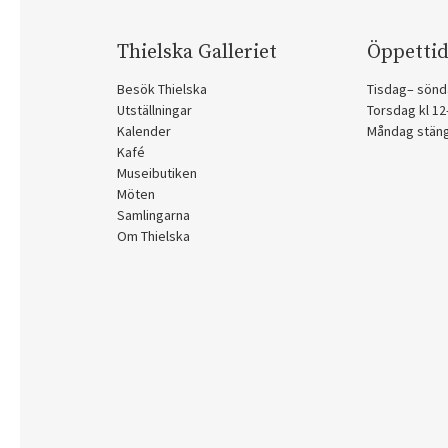
Thielska Galleriet
Öppettid
Besök Thielska
Tisdag– sönd
Utställningar
Torsdag kl 1
Kalender
Måndag stän
Kafé
Museibutiken
Möten
Samlingarna
Om Thielska