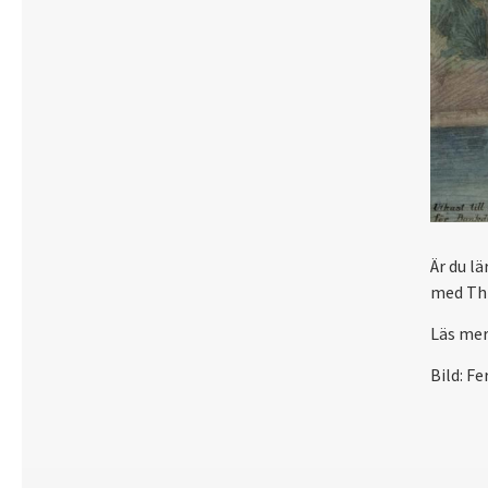
Är du l
med Thi
Läs mer
Bild: Fe