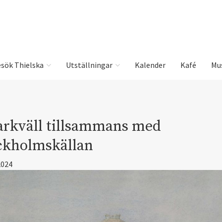
sök Thielska
Utställningar
Kalender
Kafé
Mu
arkväll tillsammans med
ckholmskällan
2024