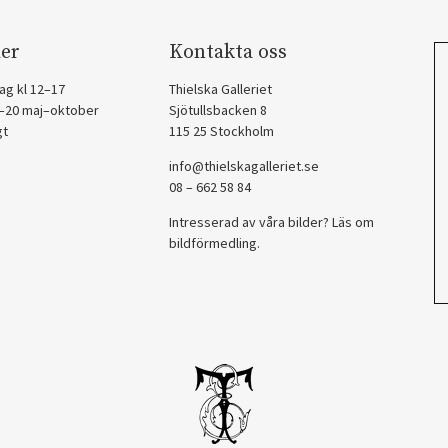
er
Kontakta oss
ag kl 12–17
Thielska Galleriet
2–20 maj–oktober
Sjötullsbacken 8
gt
115 25 Stockholm
info@thielskagalleriet.se
08 – 662 58 84
Intresserad av våra bilder? Läs om
bildförmedling
.