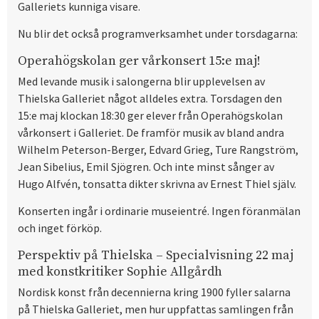
Galleriets kunniga visare.
Nu blir det också programverksamhet under torsdagarna:
Operahögskolan ger vårkonsert 15:e maj!
Med levande musik i salongerna blir upplevelsen av
Thielska Galleriet något alldeles extra. Torsdagen den
15:e maj klockan 18:30 ger elever från Operahögskolan
vårkonsert i Galleriet. De framför musik av bland andra
Wilhelm Peterson-Berger, Edvard Grieg, Ture Rangström,
Jean Sibelius, Emil Sjögren. Och inte minst sånger av
Hugo Alfvén, tonsatta dikter skrivna av Ernest Thiel själv.
Konserten ingår i ordinarie museientré. Ingen föranmälan
och inget förköp.
Perspektiv på Thielska – Specialvisning 22 maj
med konstkritiker Sophie Allgårdh
Nordisk konst från decennierna kring 1900 fyller salarna
på Thielska Galleriet, men hur uppfattas samlingen från