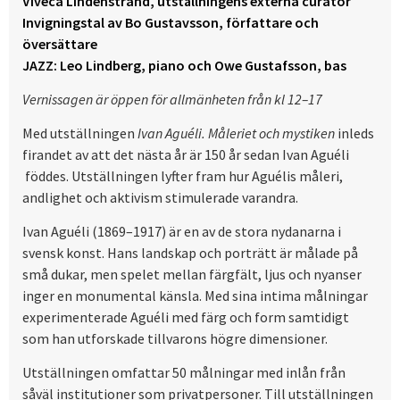
Viveca Lindenstrand, utställningens externa curator
Invigningstal av Bo Gustavsson, författare och
översättare
JAZZ: Leo Lindberg, piano och Owe Gustafsson, bas
Vernissagen är öppen för allmänheten från kl 12–17
Med utställningen
Ivan Aguéli. Måleriet och mystiken
inleds
firandet av att det nästa år är 150 år sedan Ivan Aguéli
föddes. Utställningen lyfter fram hur Aguélis måleri,
andlighet och aktivism stimulerade varandra.
Ivan Aguéli (1869–1917) är en av de stora nydanarna i
svensk konst. Hans landskap och porträtt är målade på
små dukar, men spelet mellan färgfält, ljus och nyanser
inger en monumental känsla. Med sina intima målningar
experimenterade Aguéli med färg och form samtidigt
som han utforskade tillvarons högre dimensioner.
Utställningen omfattar 50 målningar med inlån från
såväl institutioner som privatpersoner. Till utställningen