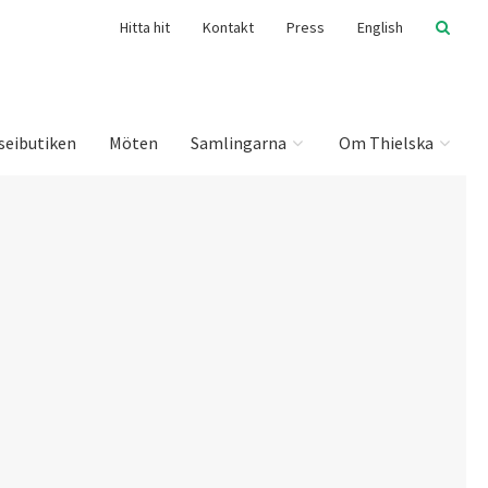
Hitta hit
Kontakt
Press
English
seibutiken
Möten
Samlingarna
Om Thielska