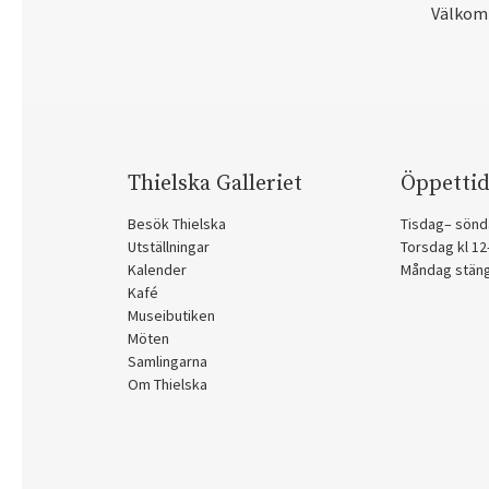
Välkom
Thielska Galleriet
Öppettid
Besök Thielska
Tisdag– sönd
Utställningar
Torsdag kl 1
Kalender
Måndag stän
Kafé
Museibutiken
Möten
Samlingarna
Om Thielska