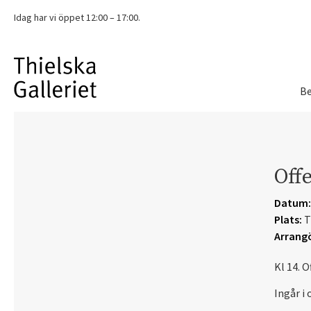
Idag har vi
öppet 12:00 – 17:00.
Be
Offe
Datum:
Plats:
T
Arrangö
Kl 14. O
Ingår i 