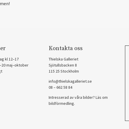
men!
er
Kontakta oss
ag kl 12–17
Thielska Galleriet
2–20 maj–oktober
Sjötullsbacken 8
gt
115 25 Stockholm
info@thielskagalleriet.se
08 – 662 58 84
Intresserad av våra bilder? Läs om
bildförmedling
.