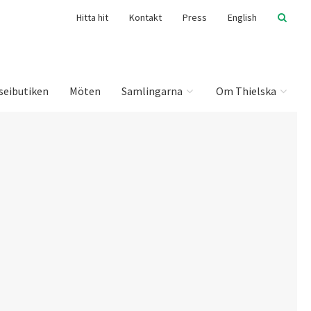
Hitta hit
Kontakt
Press
English
seibutiken
Möten
Samlingarna
Om Thielska