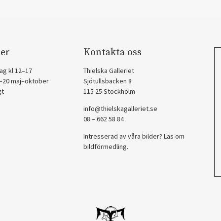
er
Kontakta oss
ag kl 12–17
Thielska Galleriet
2–20 maj–oktober
Sjötullsbacken 8
gt
115 25 Stockholm
info@thielskagalleriet.se
08 – 662 58 84
Intresserad av våra bilder? Läs om
bildförmedling
.