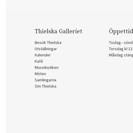
Thielska Galleriet
Öppettid
Besök Thielska
Tisdag– sönd
Utställningar
Torsdag kl 1
Kalender
Måndag stän
Kafé
Museibutiken
Möten
Samlingarna
Om Thielska