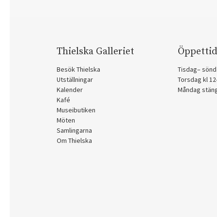
Thielska Galleriet
Öppettid
Besök Thielska
Tisdag– sönd
Utställningar
Torsdag kl 1
Kalender
Måndag stän
Kafé
Museibutiken
Möten
Samlingarna
Om Thielska