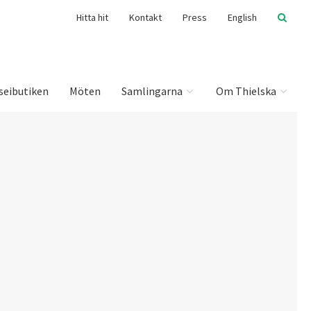
Hitta hit
Kontakt
Press
English
seibutiken
Möten
Samlingarna
Om Thielska