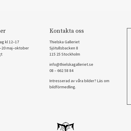
er
Kontakta oss
ag kl 12–17
Thielska Galleriet
2–20 maj–oktober
Sjötullsbacken 8
gt
115 25 Stockholm
info@thielskagalleriet.se
08 – 662 58 84
Intresserad av våra bilder? Läs om
bildförmedling
.